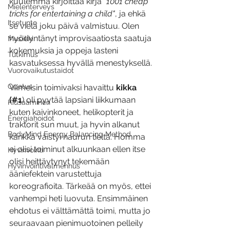
kuulemma kirjoittaa kirja 
"1001 cheap 
Mielenterveys
tricks for entertaining a child"
, ja ehkä 
Itsetunto
se vielä joku päivä valmistuu. Olen 
hyödyntänyt improvisaatiosta saatuja 
Musiikki
kokemuksia ja oppeja lasteni 
Tutkimus
kasvatuksessa hyvällä menestyksellä.
Vuorovaikutustaidot
Opetus
Viimeisin toimivaksi havaittu
 kikka 
(#1
) oli pyytää lapsiani liikkumaan 
Kiusaaminen
kuten kaivinkoneet, helikopterit ja 
Energiahoidot
traktorit sun muut, ja hyvin alkanut 
BodyMind Energy Balancing Method
känkkä väistyi naurun tieltä. Homma 
ei olisi toiminut alkuunkaan ellen itse 
Hyvinvointi
olisi heittäytynyt tekemään 
Hyvinvointivalmennus
ääniefektein varustettuja 
koreografioita. Tärkeää on myös, ettei 
vanhempi heti luovuta. Ensimmäinen 
ehdotus ei välttämättä toimi, mutta jo 
seuraavaan pienimuotoinen pelleily 