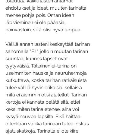
toteuttaa kaikki lasten antamat 
ehdotukset ja ideat, muuten tarinalta 
menee pohja pois. Oman idean 
läpivieminen ei ole pääasia, 
päinvastoin, siitä olisi hyvä luopua. 
Välillä annan lasteni keskeyttää tarinan 
sanomalla "Ei!", jolloin muutan tarinan 
suuntaa, kunnes lapset ovat 
tyytyväisiä. Tällainen ei-tarina on 
useimmiten hauska ja nauruhermoja 
kutkuttava, koska tarinan ratkaisuista 
tulee välillä hyvin erikoisia, sellaisia 
mitä ei aiemmin olisi ajatellut. Tarinan 
kertoja ei kannata pelätä sitä, ettei 
keksi miten tarina etenee, aina voi 
kysyä neuvoa lapsilta. Eikä haittaa 
ollenkaan vaikka tarinaan tulee joskus 
ajatuskatkoja. Tarinalla ei ole kiire 