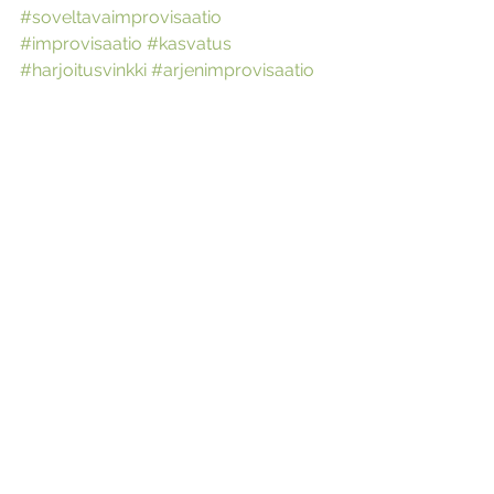
#soveltavaimprovisaatio
#improvisaatio
#kasvatus
#harjoitusvinkki
#arjenimprovisaatio
Improvisaatio
See All
Recent Posts