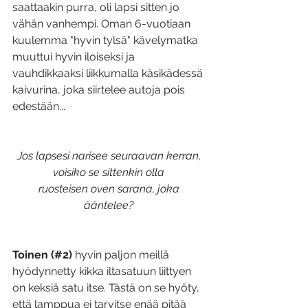
saattaakin purra, oli lapsi sitten jo 
vähän vanhempi. Oman 6-vuotiaan 
kuulemma "hyvin tylsä" kävelymatka 
muuttui hyvin iloiseksi ja 
vauhdikkaaksi liikkumalla käsikädessä 
kaivurina, joka siirtelee autoja pois 
edestään... 
Jos lapsesi narisee seuraavan kerran, 
voisiko se sittenkin olla 
ruosteisen oven sarana, joka 
ääntelee? 
Toinen (#2)
 hyvin paljon meillä 
hyödynnetty kikka iltasatuun liittyen 
on keksiä satu itse. Tästä on se hyöty, 
että lamppua ei tarvitse enää pitää 