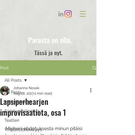
Parasta on olla.
Tässä ja nyt.
Post
All Posts
Johanna Novák
All Posts
Aug 28, 2017
2 min read
Lapsiperhearjen
Improvisaatio
improvisaatiota, osa 1
Esiintymisjännitys
Teatteri
Mieheni ehdotuksesta minun pitäisi 
Ympäristöherkkyys