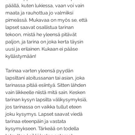
päällä, kuten lukiessa, vaan voi vain 
maata ja rauhottua jo valmiiksi 
pimeässä. Mukavaa on myös se, että 
lapset saavat osallistua tarinan 
tekoon, mistä he yleensä pitävät 
paljon, ja tarina on joka kerta täysin 
uusi ja erilainen. Kukaan ei pääse 
kyllästymään!
Tarinaa varten yleensä pyydän 
lapsiltani aloitussanan tai asian, joka 
tarinassa pitää esiintyä. Sitten lähden 
vain liikkeelle niistä mitä sain. Kesken 
tarinan kysyn lapsilta välikysymyksiä, 
jos tarinassa on vaikka tullut eteen 
joku kysymys. Lapset saavat viedä 
tarinaa eteenpäin ja vastata 
kysymykseen. Tärkeää on todella 