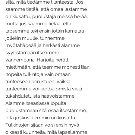
siitä, mitä tiedämme tilanteesta. Jos 
saamme tietää, että omaa lastamme 
on kiusattu, puolustaja meissä herää, 
mutta jos saamme tietää, että 
lapsemme teki ensin jotain kamalaa 
jollekin muulle, tunnemme 
myötähäpeää ja herkästi alamme 
syyllistämään itseämme 
vanhempana. Harjoite herätti 
miettimään, että teemme monesti liian 
nopeita tulkintoja vain omaan 
tunteeseen perustuen, vaikka 
tunteemme voi kertoa omista vielä 
tukahdutetuista haavoistamme. 
Alamme itseasiassa lopulta 
puolustamaan sitä osaa itsestämme, 
jota joskus aiemmin on kiusattu. 
Tulkintojen sijaan voisi ensin hyvä 
oikeasti kuunnella, mitä lapsellamme 