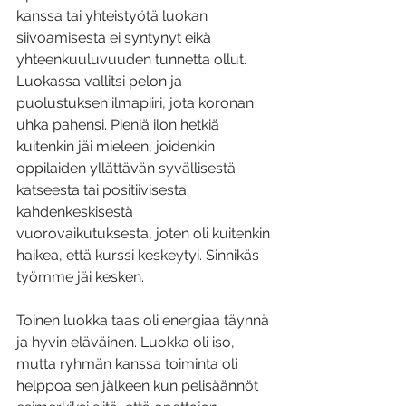
kanssa tai yhteistyötä luokan 
siivoamisesta ei syntynyt eikä 
yhteenkuuluvuuden tunnetta ollut. 
Luokassa vallitsi pelon ja 
puolustuksen ilmapiiri, jota koronan 
uhka pahensi. Pieniä ilon hetkiä 
kuitenkin jäi mieleen, joidenkin 
oppilaiden yllättävän syvällisestä 
katseesta tai 
positiivisesta 
kahdenkeskisestä 
vuorovaikutuksesta, joten oli kuitenkin 
haikea, että kurssi keskeytyi. Sinnikäs 
työmme jäi kesken. 
Toinen luokka taas oli energiaa täynnä 
ja hyvin eläväinen. Luokka oli iso, 
mutta ryhmän kanssa toiminta oli 
helppoa sen jälkeen kun pelisäännöt 