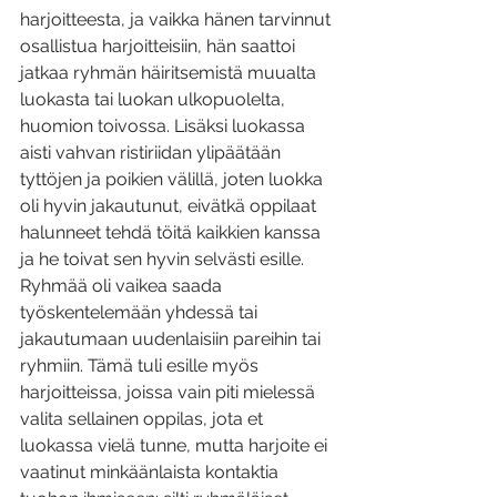
harjoitteesta, ja vaikka hänen tarvinnut 
osallistua harjoitteisiin, hän saattoi 
jatkaa ryhmän häiritsemistä muualta 
luokasta tai luokan ulkopuolelta, 
huomion toivossa. Lisäksi luokassa 
aisti vahvan ristiriidan ylipäätään 
tyttöjen ja poikien välillä, joten luokka 
oli hyvin jakautunut, eivätkä oppilaat 
halunneet tehdä töitä kaikkien kanssa 
ja he toivat sen hyvin selvästi esille. 
Ryhmää oli vaikea saada 
työskentelemään yhdessä tai 
jakautumaan uudenlaisiin pareihin tai 
ryhmiin. Tämä tuli esille myös 
harjoitteissa, joissa vain piti mielessä 
valita sellainen oppilas, jota et 
luokassa vielä tunne, mutta harjoite ei 
vaatinut minkäänlaista kontaktia 