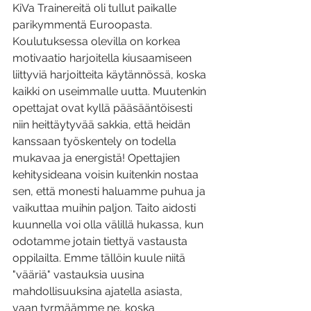
KiVa Trainereitä oli tullut paikalle 
parikymmentä Euroopasta. 
Koulutuksessa olevilla on korkea 
motivaatio harjoitella kiusaamiseen 
liittyviä harjoitteita käytännössä, koska 
kaikki on useimmalle uutta. Muutenkin 
opettajat ovat kyllä pääsääntöisesti 
niin heittäytyvää sakkia, että heidän 
kanssaan työskentely on todella 
mukavaa ja energistä! Opettajien 
kehitysideana voisin kuitenkin nostaa 
sen, että monesti haluamme puhua ja 
vaikuttaa muihin paljon. Taito aidosti 
kuunnella voi olla välillä hukassa, kun 
odotamme jotain tiettyä vastausta 
oppilailta. Emme tällöin kuule niitä 
"vääriä" vastauksia uusina 
mahdollisuuksina ajatella asiasta, 
vaan tyrmäämme ne, koska 