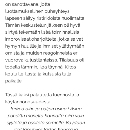
on sanottavana, jotta 
luottamuksellinen puheyhteys 
lapseen säilyy ristiriidoista huolimatta. 
Tämän keskustelun jälkeen oli hyvä 
siirtyä tekemään lisää toiminnallisia 
improvisaatioharjoitteita, jotka saivat 
hymyn huulille ja ihmiset yllättymään 
omista ja muiden reagoinneista eri 
vuorovaikutustilanteissa. Tilaisuus oli 
todella lämmin, iloa täynnä. Kiitos 
kouluille illasta ja kutsusta tulla 
paikalle! 
Tässä kaksi palautetta luennosta ja 
käytännönosuudesta
Tärkeä aihe ja paljon asiaa ! Asiaa 
pohdittu monelta kannalta eikä vain 
syytetä ja osoiteta sormella. Käydään 
diat läpi myös lasten kanssa ja 