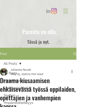
Parasta on olla.
Tässä ja nyt.
Post
All Posts
Johanna Novák
All Posts
May 15, 2020
11 min read
Draama kiusaamisen
Improvisaatio
ehkäisevässä työssä oppilaiden,
Esiintymisjännitys
opettajien ja vanhempien
Teatteri
Ympäristöherkkyys
kanssa