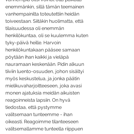
enemmänkin, sillä tämän teemainen 
vanhempainilta toteutettiin heidän 
toiveestaan. Siitäkin huolimatta, että
tilaisuudessa oli enemmän 
henkilökuntaa, oli se kuulemma kuten 
tyky-päivä heille. Harvoin 
henkilökuntakaan pääsee samaan 
pöytään ihan kaikki ja vieläpä 
nauramaan keskenään.
 Pidin alkuun 
tiiviin luento-osuuden, johon sisältyi 
myös keskustelua, ja jonka päätin 
mielikuvaharjoitteeseen, joka avasi 
monen ajatuksia meidän aikuisten 
reagoinneista lapsiin. On hyvä 
tiedostaa, että pystymme 
valitsemaan tunteemme - ihan 
oikeasti. Reagoimme tilanteeseen 
valitsemallamme tunteella riippuen 