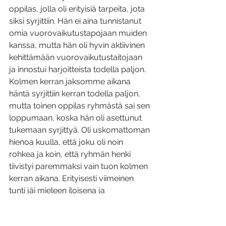
oppilas, jolla oli erityisiä tarpeita, jota 
siksi syrjittiin. Hän ei aina tunnistanut 
omia vuorovaikutustapojaan muiden 
kanssa, mutta hän oli hyvin aktiivinen 
kehittämään vuorovaikutustaitojaan 
ja innostui harjoitteista todella paljon. 
Kolmen kerran jaksomme aikana 
häntä syrjittiin kerran todella paljon, 
mutta toinen oppilas ryhmästä sai sen 
loppumaan, koska hän oli asettunut 
tukemaan syrjittyä. Oli uskomattoman 
hienoa kuulla, että joku oli noin 
rohkea ja koin, että ryhmän henki 
tiivistyi paremmaksi vain tuon kolmen 
kerran aikana. Erityisesti viimeinen 
tunti jäi mieleen iloisena ja 
lämpimänä, vaikka koronauhka oli 
ilmassa, se ei haitannut yhteistyötä 