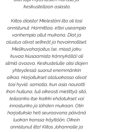
keskustellaan asiasta.
Kiitos dioista! Mielestäni ilta oli tosi 
onnistunut. Harmittaa, ettei useampia 
vanhempia ollut mukana. Diat ja 
alustus olivat selkeät ja havainnolliset. 
Mielikuvaharjoitus (se, missä joku 
kuvaa kiusaamista kännykällä) oli 
silmiä avaava. Keskustelulle olisi diojen 
yhteydessä suonut enemmänkin 
aikaa. Harjoitukset alaluokassa olivat 
tosi hyviä: samalla, kun asia nauratti 
ihan hulluna, tuli oikeasti mietittyä sitä, 
teilaanko itse kaikki ehdotukset vai 
innostunko ja lähden mukaan. Otin 
harjoituksia heti seuraavana päivänä 
luokan kanssa käyttöön, Oikein 
onnistunut ilta! Kiitos Johannalle ja 