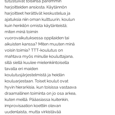
tutustuivat toisiinsa paremmin 
harjoitteiden ansiosta. Käytännön 
harjoitteet herättivät keskustelua ja 
ajatuksia niin oman kulttuurin, koulun 
kuin henkilön omista käytänteistä; 
miten minä toimin 
vuorovaikutuksessa oppilaiden tai 
aikuisten kanssa? Miten muuten minä 
voisin toimia? TTT-koulutus on 
mahtava myös minulle kouluttajana, 
sillä siellä kuulee mielenkiintoisella 
tavalla eri maiden 
koulutusjärjestelmistä ja heidän 
kouluarjestaan. Toiset koulut ovat 
hyvin hierarkisia, kun toisissa vastaava 
draamallinen toiminta on jo osa arkea, 
kuten meillä. Pääasiassa kuitenkin, 
improvisaation koettiin olevan 
uudenlaista, mutta virkistävää 