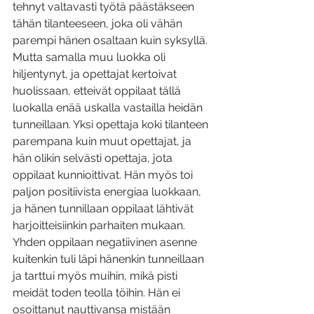
tehnyt valtavasti työtä päästäkseen 
tähän tilanteeseen, joka oli vähän 
parempi hänen osaltaan kuin syksyllä. 
Mutta samalla muu luokka oli 
hiljentynyt, ja opettajat kertoivat 
huolissaan, etteivät oppilaat tällä 
luokalla enää uskalla vastailla heidän 
tunneillaan. Yksi opettaja koki tilanteen 
parempana kuin muut opettajat, ja 
hän olikin selvästi opettaja, jota 
oppilaat kunnioittivat. Hän myös toi 
paljon positiivista energiaa luokkaan, 
ja hänen tunnillaan oppilaat lähtivät 
harjoitteisiinkin parhaiten mukaan. 
Yhden oppilaan negatiivinen asenne 
kuitenkin tuli läpi hänenkin tunneillaan 
ja tarttui myös muihin, mikä pisti 
meidät toden teolla töihin. Hän ei 
osoittanut nauttivansa mistään 