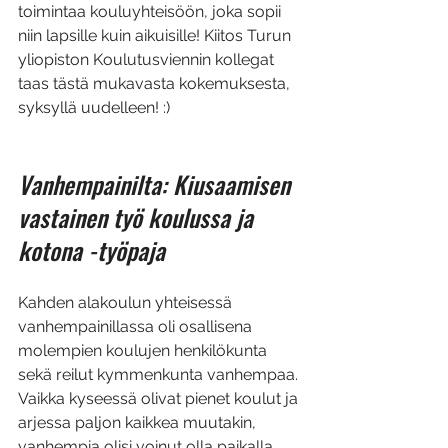
toimintaa kouluyhteisöön, joka sopii 
niin lapsille kuin aikuisille! Kiitos Turun 
yliopiston Koulutusviennin kollegat 
taas tästä mukavasta kokemuksesta, 
syksyllä uudelleen! :)
Vanhempainilta: 
Kiusaamisen 
vastainen työ koulussa ja 
kotona 
-työpaja
Kahden alakoulun yhteisessä 
vanhempainillassa oli osallisena 
molempien koulujen henkilökunta 
sekä reilut kymmenkunta vanhempaa. 
Vaikka kyseessä olivat pienet koulut ja 
arjessa paljon kaikkea muutakin, 
vanhempia olisi voinut olla paikalla 