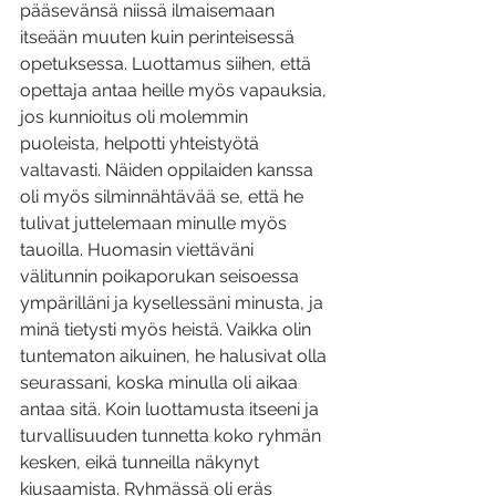
pääsevänsä niissä ilmaisemaan 
itseään muuten kuin perinteisessä 
opetuksessa. Luottamus siihen, että 
opettaja antaa heille myös vapauksia, 
jos kunnioitus oli molemmin 
puoleista, helpotti yhteistyötä 
valtavasti. Näiden oppilaiden kanssa 
oli myös silminnähtävää se, että he 
tulivat juttelemaan minulle myös 
tauoilla. Huomasin viettäväni 
välitunnin poikaporukan seisoessa 
ympärilläni ja kysellessäni minusta, ja 
minä tietysti myös heistä. Vaikka olin 
tuntematon aikuinen, he halusivat olla 
seurassani, koska minulla oli aikaa 
antaa sitä. Koin luottamusta itseeni ja 
turvallisuuden tunnetta koko ryhmän 
kesken, eikä tunneilla näkynyt 
kiusaamista. Ryhmässä oli eräs 