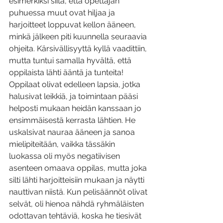
esimerkiksi siitä, että opettajan 
puhuessa muut ovat hiljaa ja 
harjoitteet loppuvat kellon ääneen, 
minkä jälkeen piti kuunnella seuraavia 
ohjeita. Kärsivällisyyttä kyllä vaadittiin, 
mutta tuntui samalla hyvältä, että 
oppilaista lähti ääntä ja tunteita! 
Oppilaat olivat edelleen lapsia, jotka 
halusivat leikkiä, ja toimintaan pääsi 
helposti mukaan heidän kanssaan jo 
ensimmäisestä kerrasta lähtien. He 
uskalsivat nauraa ääneen ja sanoa 
mielipiteitään, vaikka tässäkin 
luokassa oli myös negatiivisen 
asenteen omaava oppilas, mutta joka 
silti lähti harjoitteisiin mukaan ja näytti 
nauttivan niistä. Kun pelisäännöt olivat 
selvät, oli hienoa nähdä ryhmäläisten 
odottavan tehtäviä, koska he tiesivät 