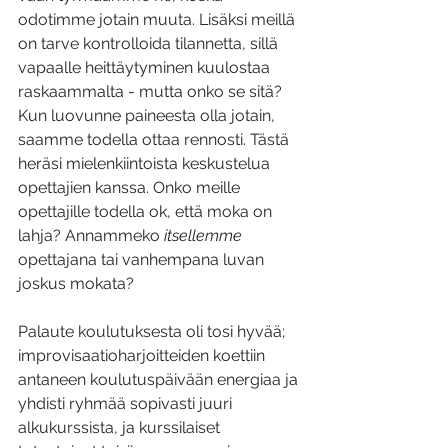
odotimme jotain muuta. Lisäksi meillä 
on tarve kontrolloida tilannetta, sillä 
vapaalle heittäytyminen kuulostaa 
raskaammalta - mutta onko se sitä? 
Kun luovunne paineesta olla jotain, 
saamme todella ottaa rennosti. Tästä 
heräsi mielenkiintoista keskustelua 
opettajien kanssa. Onko meille 
opettajille todella ok, että moka on 
lahja? Annammeko 
itsellemme
opettajana tai vanhempana luvan 
joskus mokata? 
Palaute koulutuksesta oli tosi hyvää; 
improvisaatioharjoitteiden koettiin 
antaneen koulutuspäivään energiaa ja 
yhdisti ryhmää sopivasti juuri 
alkukurssista, ja kurssilaiset 