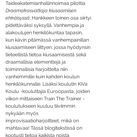
Taideakatemianhallinnoimaa pilottia 
Draamakasvattaja kiusaamisen 
ehkäisyssä
. Hankkeen toinen osa siirtyi 
pidettäväksi syksyllä. Vanhempia ja 
alakoulujen henkilökuntaa tapasin, 
kun kävin pitämässä vanhempainillan 
kiusaamiseen liittyen, jossa hyödynsin 
tieteellistä tietoa kiusaamisestä sekä 
draamallisia elementtejä ja 
toiminnallisia harjoitteita niin 
vanhemmille kuin kahden koulun 
henkilökunnalle. Lisäksi koulutin KiVa 
Koulu -kouluttajia Euroopasta, joiden 
viikon mittaiseen Train The Trainer -
koulutukseen kuuluu tiiviimmin 
nykyään myös 
improvisaatioharjoitteet, mikä on 
mahtavaa! Tässä blogitekstissä on 
kootusti tietoa kaikista noista 