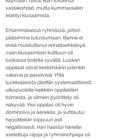
käymään, olivat kuin toistensa 
vastakohdat, mutta kummassakin 
esiintyi kiusaamista.
Ensimmäisessä ryhmässä, johon 
pääsimme tutustumaan, tilanne ei 
enää muistuttanut ennaltaehkäisyä, 
vaan kiusaamisen kulttuuri oli 
luokassa todella syvällä. Luokan 
oppilaat olivat keskimäärin jotenkin 
vakavia ja passiivisia. Yhtä 
luokkalaisista jätettiin systemaattisesti 
ulkopuolelle kaikkien oppilaiden 
toimesta, ja silmien pyörittely oli 
näkyvää. Yksi oppilas oli hyvin 
dominoiva ja äänekäs, ja suhtautui 
harjoitteisiin loppuun asti 
negatiivisesti. Hän haastoi hänelle 
asetettuja rajoja ja ryhmänohjaaja oli 