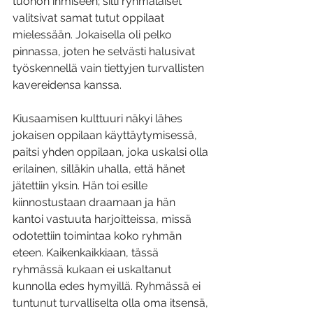
tuohon ihmiseen; silti ryhmäläiset 
valitsivat samat tutut oppilaat 
mielessään. Jokaisella oli pelko 
pinnassa, joten he selvästi halusivat 
työskennellä vain tiettyjen turvallisten 
kavereidensa kanssa. 
Kiusaamisen kulttuuri näkyi lähes 
jokaisen oppilaan käyttäytymisessä, 
paitsi yhden oppilaan, joka uskalsi olla 
erilainen, silläkin uhalla, että hänet 
jätettiin yksin. Hän toi esille 
kiinnostustaan draamaan ja hän 
kantoi vastuuta harjoitteissa, missä 
odotettiin toimintaa koko ryhmän 
eteen. Kaikenkaikkiaan, tässä 
ryhmässä kukaan ei uskaltanut 
kunnolla edes hymyillä. Ryhmässä ei 
tuntunut turvalliselta olla oma itsensä, 