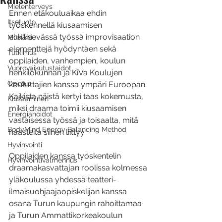
Mielenterveys
Ennen etäkouluaikaa ehdin 
Itsetunto
työskennellä kiusaamisen 
ehkäisevässä työssä improvisaation 
Musiikki
elementtejä hyödyntäen sekä 
Tutkimus
oppilaiden, vanhempien, koulun 
Vuorovaikutustaidot
henkilökunnan ja KiVa Koulujen 
Opetus
kouluttajien kanssa ympäri Euroopan. 
Kaikista näistä kertyi taas kokemusta, 
Kiusaaminen
miksi draama toimii kiusaamisen 
Energiahoidot
vastaisessa työssä ja toisaalta, mitä 
BodyMind Energy Balancing Method
haasteita siihen liittyy. 
Hyvinvointi
Oppilaiden kanssa työskentelin 
Hyvinvointivalmennus
draamakasvattajan roolissa kolmessa 
yläkoulussa yhdessä teatteri-
ilmaisuohjaajaopiskelijan kanssa 
osana Turun kaupungin rahoittamaa 
ja Turun Ammattikorkeakoulun 