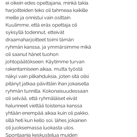
ei oikein edes opettajana, minkä takia 
harjoitteiden teko oli tahmeaa kaikille 
meille ja onnistui vain osittain. 
Kuulimme, että eräs opettaja oli 
syksyllä todennut, etteivät 
draamaharjoitteet toimi tämän 
ryhmän kanssa, ja ymmärsimme mikä 
oli saanut hänet tuohon 
johtopäätökseen. Käytimme turvan 
rakentamiseen aikaa, mutta työstä 
näkyi vain pilkahduksia, joten sitä olisi 
pitänyt jatkaa päivittäin ihan jokaisella 
ryhmän tunnilla. Kokonaisuudessaan 
oli selvää, että ryhmäläiset eivät 
halunneet viettää toistensa kanssa 
yhtään enempää aikaa kuin oli pakko, 
sillä heti kun kello soi, lähes jokainen 
oli juoksemassa luokasta ulos. 
Spontaania keskustelua muiden 