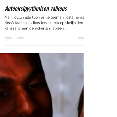
Johanna Novák
Dec 22, 2017
4 min read
Anteeksipyytämisen vaikeus
Näin joulun alla tuon esille teeman, josta heräsi
tässä taannoin vilkas keskustelu opiskelijoiden
kanssa. Erään demokertani jälkeen...