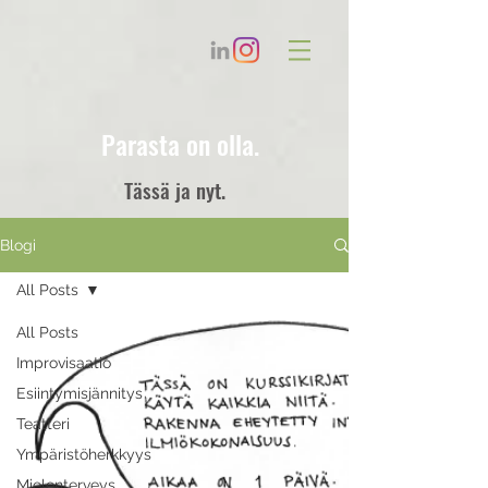
Parasta on olla.
Tässä ja nyt.
Blogi
All Posts
All Posts
Improvisaatio
Esiintymisjännitys
Teatteri
Ympäristöherkkyys
Mielenterveys