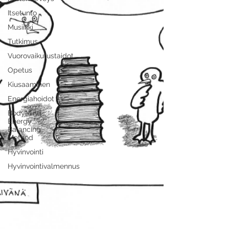
Itsetunto
Musiikki
Tutkimus
Vuorovaikutustaidot
Opetus
Kiusaaminen
Energiahoidot
BodyMind
Energy
Balancing
Method
Hyvinvointi
Hyvinvointivalmennus